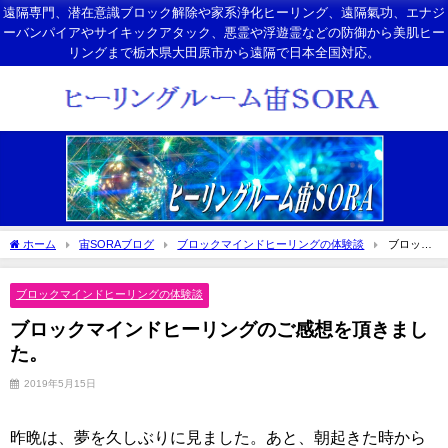
遠隔専門、潜在意識ブロック解除や家系浄化ヒーリング、遠隔氣功、エナジ
ーバンパイアやサイキックアタック、悪霊や浮遊霊などの防御から美肌ヒー
リングまで栃木県大田原市から遠隔で日本全国対応。
ホーム
宙SORAブログ
ブロックマインドヒーリングの体験談
ブロック
マインドヒーリングのご感想を頂きました。
ブロックマインドヒーリングの体験談
ブロックマインドヒーリングのご感想を頂きまし
た。
2019年5月15日
昨晩は、夢を久しぶりに見ました。あと、朝起きた時から