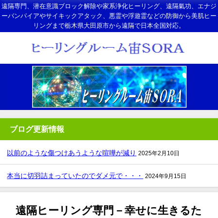
遠隔専門、潜在意識ブロック解除や家系浄化ヒーリング、遠隔氣功、エナジ
ーバンパイアやサイキックアタック、悪霊や浮遊霊などの防御から美肌ヒー
リングまで栃木県大田原市から遠隔で日本全国対応。
ブログ更新情報
以前のような傷つけあうような喧嘩が減り
2025年2月10日
本当に切羽詰まっていたのでダメ元で・・・
2024年9月15日
遠隔ヒーリング専門－幸せに生きるた