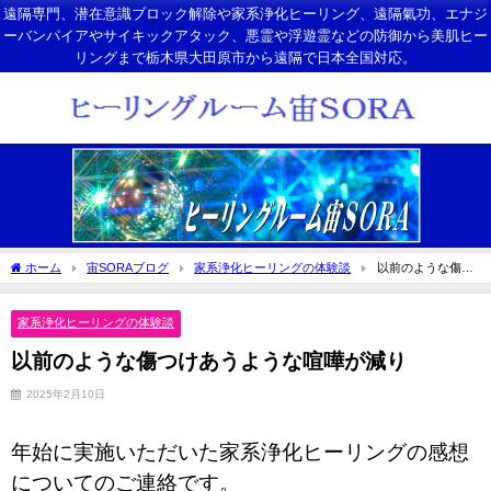
遠隔専門、潜在意識ブロック解除や家系浄化ヒーリング、遠隔氣功、エナジ
ーバンパイアやサイキックアタック、悪霊や浮遊霊などの防御から美肌ヒー
リングまで栃木県大田原市から遠隔で日本全国対応。
ホーム
宙SORAブログ
家系浄化ヒーリングの体験談
以前のような傷つ
けあうような喧嘩が減り
家系浄化ヒーリングの体験談
以前のような傷つけあうような喧嘩が減り
2025年2月10日
年始に実施いただいた家系浄化ヒーリングの感想
についてのご連絡
です。