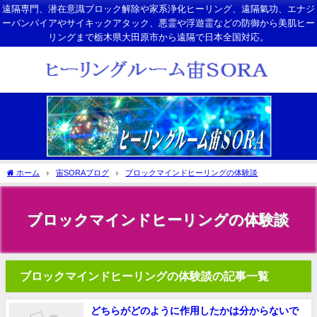
遠隔専門、潜在意識ブロック解除や家系浄化ヒーリング、遠隔氣功、エナジ
ーバンパイアやサイキックアタック、悪霊や浮遊霊などの防御から美肌ヒー
リングまで栃木県大田原市から遠隔で日本全国対応。
ホーム
宙SORAブログ
ブロックマインドヒーリングの体験談
ブロックマインドヒーリングの体験談
ブロックマインドヒーリングの体験談の記事一覧
どちらがどのように作用したかは分からないで