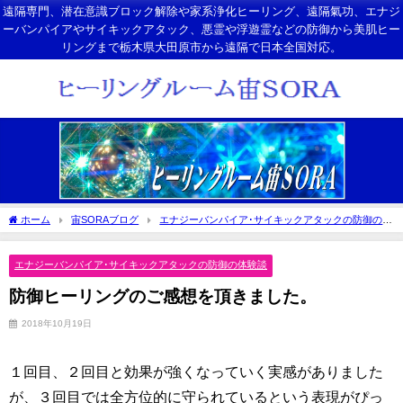
遠隔専門、潜在意識ブロック解除や家系浄化ヒーリング、遠隔氣功、エナジ
ーバンパイアやサイキックアタック、悪霊や浮遊霊などの防御から美肌ヒー
リングまで栃木県大田原市から遠隔で日本全国対応。
ホーム
宙SORAブログ
エナジーバンパイア･サイキックアタックの防御の体
験談
防御ヒーリングのご感想を頂きました。
エナジーバンパイア･サイキックアタックの防御の体験談
防御ヒーリングのご感想を頂きました。
2018年10月19日
１回目、２回目と効果が強くなっていく実感がありました
が、３回目では全方位的に守られているという表現がぴっ