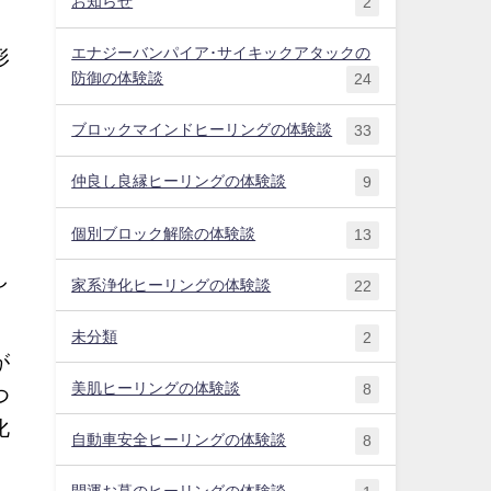
お知らせ
2
エナジーバンパイア･サイキックアタックの
形
防御の体験談
24
ブロックマインドヒーリングの体験談
33
。
仲良し良縁ヒーリングの体験談
9
個別ブロック解除の体験談
13
し
家系浄化ヒーリングの体験談
22
未分類
2
が
美肌ヒーリングの体験談
8
つ
化
自動車安全ヒーリングの体験談
8
開運お墓のヒーリングの体験談