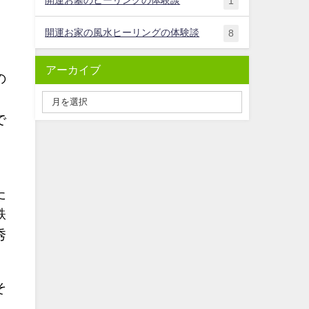
1
開運お家の風水ヒーリングの体験談
8
。
アーカイブ
の
で
請
た
鉄
秀
そ