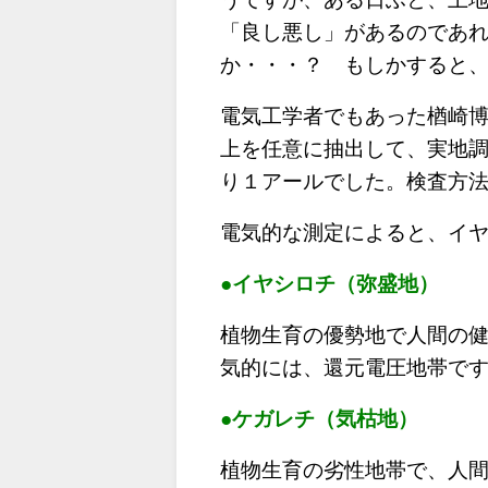
「良し悪し」があるのであ
か・・・？ もしかすると
電気工学者でもあった楢崎
上を任意に抽出して、実地
り１アールでした。検査方
電気的な測定によると、イ
●イヤシロチ（弥盛地）
植物生育の優勢地で人間の
気的には、還元電圧地帯で
●ケガレチ（気枯地）
植物生育の劣性地帯で、人