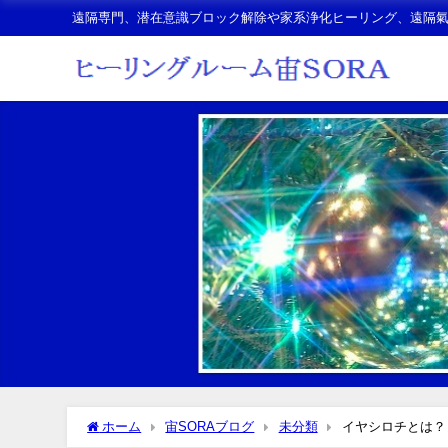
遠隔専門、潜在意識ブロック解除や家系浄化ヒーリング、遠隔
ホーム
宙SORAブログ
未分類
イヤシロチとは？