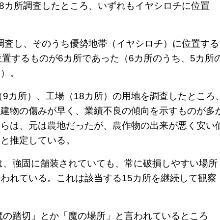
18カ所調査したところ、いずれもイヤシロチに位置
。
所調査し、そのうち優勢地帯（イヤシロチ）に位置する
位置するものが6カ所であった（6カ所のうち、5カ所
た）。
（9カ所）、工場（18カ所）の用地を調査したところ
。建物の傷みが早く、業績不良の傾向を示すものが多
れらは、元は農地だったが、農作物の出来が悪く安い
うと推定している。
は、強固に舗装されていても、常に破損しやすい場所
われている。これは該当する15カ所を継続して観察
魔の踏切」とか「魔の場所」と言われているところ