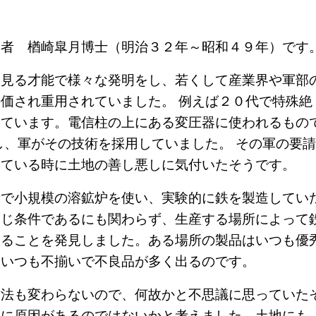
学者 楢崎皐月博士（明治３２年～昭和４９年）です
に見る才能で様々な発明をし、若くして産業界や軍部
価され重用されていました。 例えば２０代で特殊絶
しています。電信柱の上にある変圧器に使われるもの
し、軍がその技術を採用していました。 その軍の要
っている時に土地の善し悪しに気付いたそうです。
所で小規模の溶鉱炉を使い、実験的に鉄を製造してい
同じ条件であるにも関わらず、生産する場所によって
あることを発見しました。ある場所の製品はいつも優
はいつも不揃いで不良品が多く出るのです。
方法も変わらないので、何故かと不思議に思っていた
地に原因があるのではないかと考えました。土地にも