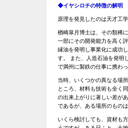
◆イヤシロチの特徴の解明
原理を発見したのは天才工
楢崎皐月博士は、その類稀
一部にその開発能力を高く評
縁油を発明し事業化に成功
す。 また、人造石油を発明
で満州に製鉄の仕事に携わ
当時、いくつかの異なる場
ところ、材料も技術も全く
の出来上がりに著しい差が
であるが、ある場所のもの
いくら検討しても、資材も
うですが、ある日ふと、土