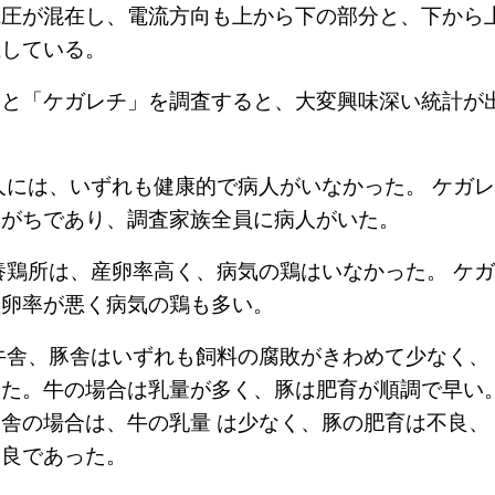
電圧が混在し、電流方向も上から下の部分と、下から
在している。
」と「ケガレチ」を調査すると、大変興味深い統計が
人には、いずれも健康的で病人がいなかった。 ケガ
気がちであり、調査家族全員に病人がいた。
養鶏所は、産卵率高く、病気の鶏はいなかった。 ケ
産卵率が悪く病気の鶏も多い。
牛舎、豚舎はいずれも飼料の腐敗がきわめて少なく、
った。牛の場合は乳量が多く、豚は肥育が順調で早い
舎の場合は、牛の乳量 は少なく、豚の肥育は不良、
不良であった。