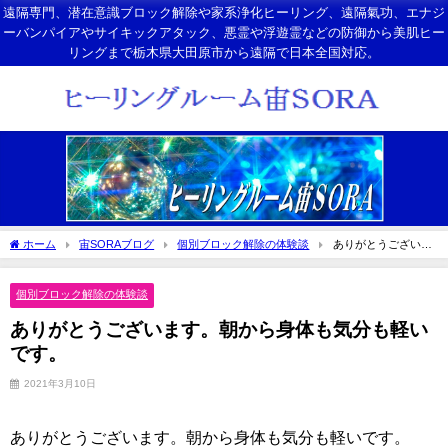
遠隔専門、潜在意識ブロック解除や家系浄化ヒーリング、遠隔氣功、エナジ
ーバンパイアやサイキックアタック、悪霊や浮遊霊などの防御から美肌ヒー
リングまで栃木県大田原市から遠隔で日本全国対応。
ホーム
宙SORAブログ
個別ブロック解除の体験談
ありがとうございま
す。朝から身体も気分も軽いです。
個別ブロック解除の体験談
ありがとうございます。朝から身体も気分も軽い
です。
2021年3月10日
ありがとうございます。朝から身体も気分も軽いです。